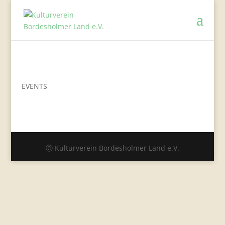
EVENTS
Ⓒ Kulturverein Bordesholmer Land e.V.